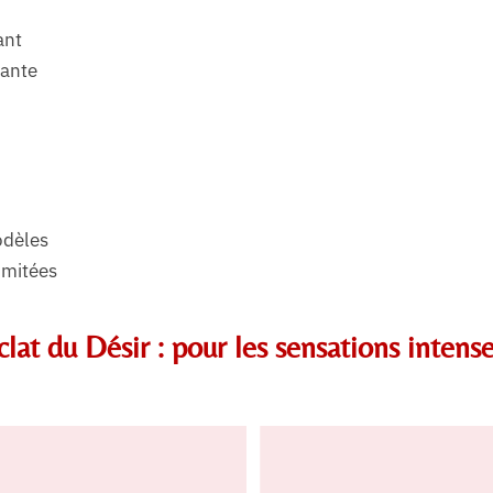
ant
vante
odèles
imitées
t du Désir : pour les sensations intens