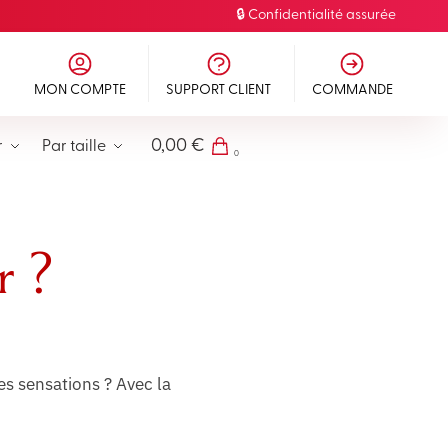
🔒 Confidentialité assurée
MON COMPTE
SUPPORT CLIENT
COMMANDE
0,00
€
r
Par taille
0
r ?
es sensations ? Avec la