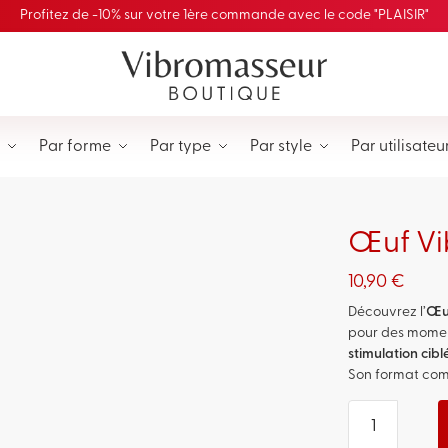
Profitez de -10% sur votre 1ère commande avec le code "PLAISIR"
Par forme
Par type
Par style
Par utilisateu
Œuf Vib
10,90
€
Découvrez l’
Œuf
pour des moment
stimulation cibl
Son format com