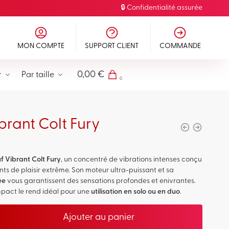
🔒 Confidentialité assurée
MON COMPTE
SUPPORT CLIENT
COMMANDE
0,00
€
r
Par taille
0
rant Colt Fury
 Vibrant Colt Fury
, un concentré de
vibrations intenses
conçu
s de plaisir extrême. Son moteur ultra-puissant et sa
ée
vous garantissent des sensations profondes et enivrantes.
pact le rend idéal pour une
utilisation en solo ou en duo
.
Ajouter au panier