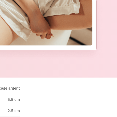
cage argent
5.5 cm
2.5 cm