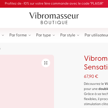
Profitez de -10% sur votre 1ère commande avec le code "PLAISIR"
Par forme
Par type
Par style
Par utilisateu
n
Vibrom
🔍
Sensat
67,90
€
Découvrez le
V
pour une
double
Grâce à sa tec
flexibles, il pr
stimulation cli