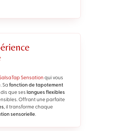
érience
e
SalsaTap Sensation
qui vous
é
. Sa
fonction de tapotement
dis que ses
langues flexibles
sibles. Offrant une parfaite
es
, il transforme chaque
tion sensorielle
.