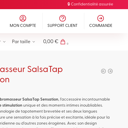
🔒 Confidentialité assurée
MON COMPTE
SUPPORT CLIENT
COMMANDE
0,00
€
r
Par taille
0
asseur SalsaTap
ion
ibromasseur SalsaTap Sensation
, l’accessoire incontournable
 stimulation
unique et des moments intimes inoubliables.
hnologie de tapotement brevetée et ses deux langues
ocure une sensation à la fois précise et excitante, idéale pour la
toridienne ou d’autres zones érogènes. Avec son design