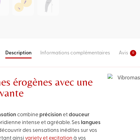
Description
Informations complémentaires
Avis
0
nes érogènes avec une
ovante
nsation
combine
précision
et
douceur
toridienne intense et agréable. Ses
langues
écouvrir des sensations inédites sur vos
rtant ainsi
variety et excitation
à vos